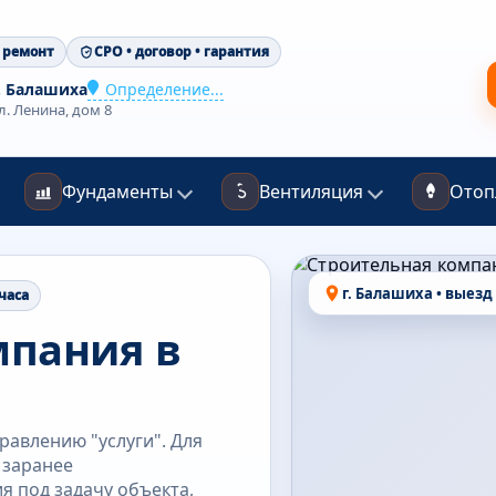
 ремонт
СРО • договор • гарантия
. Балашиха
Определение...
л. Ленина, дом 8
Фундаменты
Вентиляция
Отоп
г. Балашиха • выезд
 часа
мпания в
авлению "услуги". Для
 заранее
я под задачу объекта,