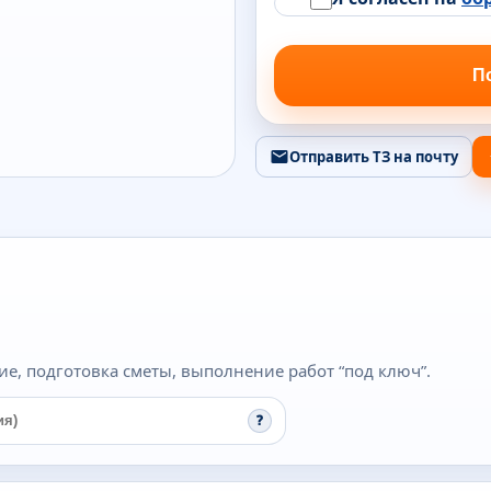
Оставьте
это
поле
пустым.
Отправить ТЗ на почту
ие, подготовка сметы, выполнение работ “под ключ”.
?