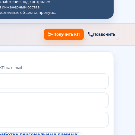
 снабжение под контролем
и инженерный состав
режимные объекты, пропуска
Получить КП
Позвонить
П на e-mail
работку персональных данных