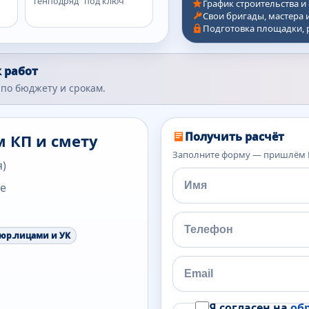
генподряд "под ключ"
График строительства и
Свои бригады, мастера 
Подготовка площадки, 
 работ
по бюджету и срокам.
Получить расчёт
м КП и смету
Заполните форму — пришлём К
я)
те
 юр.лицами и УК
Я согласен на
об