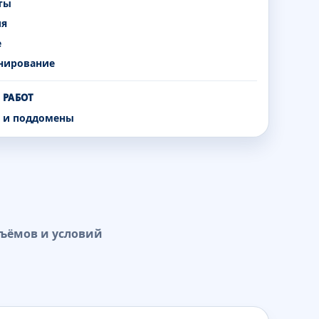
ты
ия
е
нирование
 РАБОТ
а и поддомены
бъёмов и условий