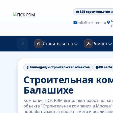
B2B строительство и
г
info@psk-rem.ru
у
Строительство
Ремонт
Генподряд и строительство объектов
КП за 24
Строительная ко
Балашихе
Компания ПСК-РЭМ выполняет работ по напр
объекта "Строительная компания в Москве"
прорабатываются проект, смета и реализаци