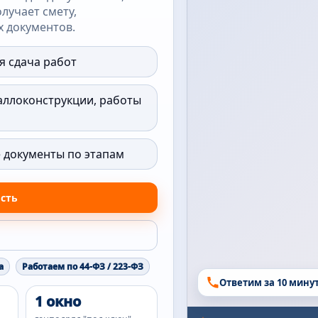
олучает смету,
 документов.
я сдача работ
аллоконструкции, работы
е документы по этапам
ость
а
Работаем по 44-ФЗ / 223-ФЗ
Ответим за 10 мину
1 окно