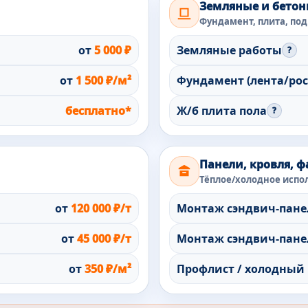
Земляные и бетон
Фундамент, плита, под
от
5 000 ₽
Земляные работы
?
от
1 500 ₽/м²
Фундамент (лента/рос
бесплатно*
Ж/б плита пола
?
Панели, кровля, ф
Тёплое/холодное испо
от
120 000 ₽/т
Монтаж сэндвич-панел
от
45 000 ₽/т
Монтаж сэндвич-панел
от
350 ₽/м²
Профлист / холодный