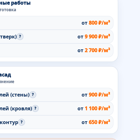
ные работы
готовка
от
800 ₽/м³
тверк)
от
9 900 ₽/м³
?
от
2 700 ₽/м²
асад
лнение
ей (стены)
от
900 ₽/м²
?
ей (кровля)
от
1 100 ₽/м²
?
 контур
от
650 ₽/м²
?