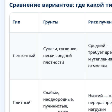
Сравнение вариантов: где какой т
Тип
Грунты
Риск пуче
Средний —
Супеси, суглинки,
требует др
Ленточный
пески средней
и утеплени
плотности
отмостки
Слабые,
Низкий — п
неоднородные,
Плитный
перераспре
пучинистые,
нагрузки