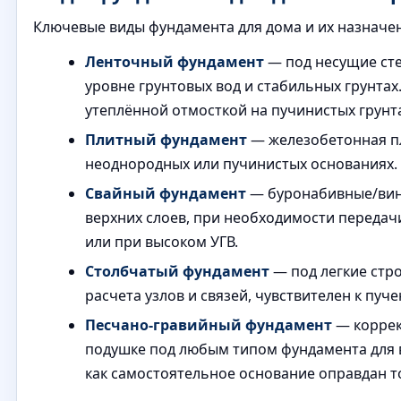
Ключевые виды фундамента для дома и их назначе
Ленточный фундамент
— под несущие сте
уровне грунтовых вод и стабильных грунта
утеплённой отмосткой на пучинистых грунта
Плитный фундамент
— железобетонная пл
неоднородных или пучинистых основаниях
Свайный фундамент
— буронабивные/винт
верхних слоев, при необходимости передач
или при высоком УГВ.
Столбчатый фундамент
— под легкие стро
расчета узлов и связей, чувствителен к пуч
Песчано-гравийный фундамент
— коррек
подушке под любым типом фундамента для 
как самостоятельное основание оправдан 