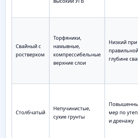
высокий УГВ
Торфяники,
Низкий при
Свайный с
намывные,
правильно
ростверком
компрессибельные
глубине сва
верхние слои
Повышенны
Непучинистые,
Столбчатый
мер по уте
сухие грунты
и дренажу