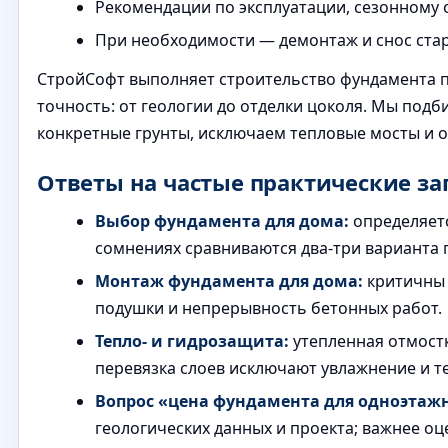
Рекомендации по эксплуатации, сезонному 
При необходимости — демонтаж и снос стар
СтройСофт выполняет строительство фундамента п
точность: от геологии до отделки цоколя. Мы под
конкретные грунты, исключаем тепловые мосты и 
Ответы на частые практические з
Выбор фундамента для дома:
определяетс
сомнениях сравниваются два-три варианта
Монтаж фундамента для дома:
критичны 
подушки и непрерывность бетонных работ.
Тепло- и гидрозащита:
утепленная отмостк
перевязка слоев исключают увлажнение и т
Вопрос «цена фундамента для одноэтаж
геологических данных и проекта; важнее о