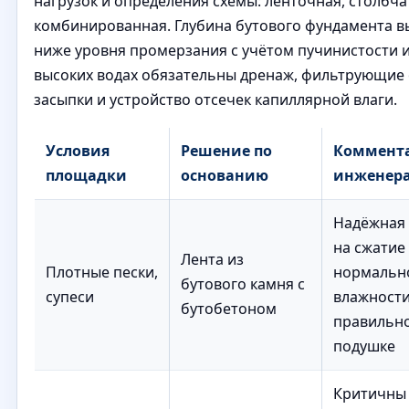
нагрузок и определения схемы: ленточная, столбча
комбинированная. Глубина бутового фундамента в
ниже уровня промерзания с учётом пучинистости и
высоких водах обязательны дренаж, фильтрующие
засыпки и устройство отсечек капиллярной влаги.
Условия
Решение по
Коммент
площадки
основанию
инженер
Надёжная
на сжатие
Лента из
Плотные пески,
нормальн
бутового камня с
супеси
влажности
бутобетоном
правильн
подушке
Критичны