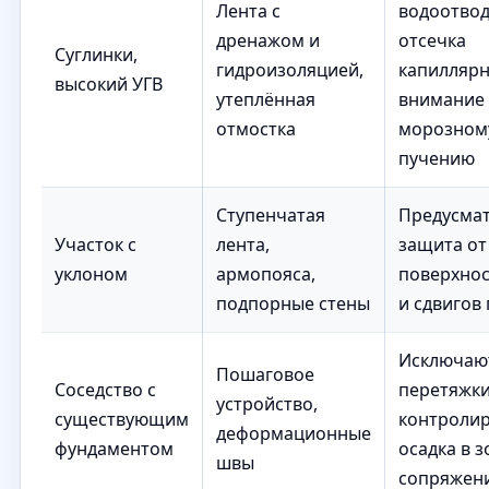
Лента с
водоотвод
дренажом и
отсечка
Суглинки,
гидроизоляцией,
капиллярн
высокий УГВ
утеплённая
внимание 
отмостка
морозном
пучению
Ступенчатая
Предусма
Участок с
лента,
защита от
уклоном
армопояса,
поверхнос
подпорные стены
и сдвигов 
Исключаю
Пошаговое
Соседство с
перетяжки
устройство,
существующим
контролир
деформационные
фундаментом
осадка в з
швы
сопряжен