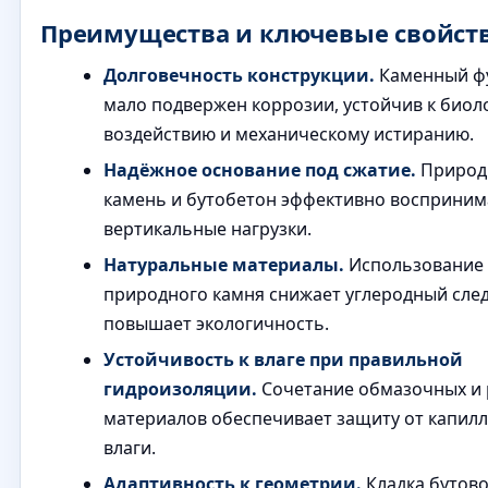
Преимущества и ключевые свойст
Долговечность конструкции.
Каменный ф
мало подвержен коррозии, устойчив к биол
воздействию и механическому истиранию.
Надёжное основание под сжатие.
Природ
камень и бутобетон эффективно восприни
вертикальные нагрузки.
Натуральные материалы.
Использование
природного камня снижает углеродный след
повышает экологичность.
Устойчивость к влаге при правильной
гидроизоляции.
Сочетание обмазочных и
материалов обеспечивает защиту от капил
влаги.
Адаптивность к геометрии.
Кладка бутов